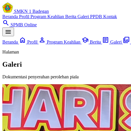
SMKN 1 Badegan
Beranda
Profil
Program Keahlian
Berita
Galeri
PPDB
Kontak
search
SPMB Online
menu
home
person
school
article
photo_library
Beranda
Profil
Program Keahlian
Berita
Galeri
Halaman
Galeri
Dokumentasi penyerahan perolehan piala