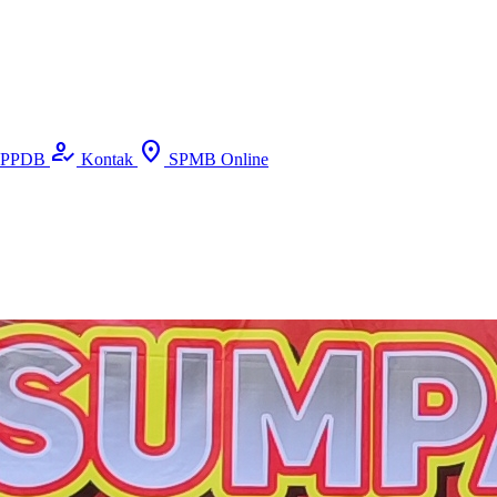
how_to_reg
location_on
PPDB
Kontak
SPMB Online