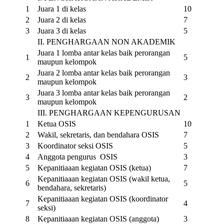
1
Juara 1 di kelas
10
2
Juara 2 di kelas
7
3
Juara 3 di kelas
5
II. PENGHARGAAN NON AKADEMIK
Juara 1 lomba antar kelas baik perorangan
1
5
maupun kelompok
Juara 2 lomba antar kelas baik perorangan
2
3
maupun kelompok
Juara 3 lomba antar kelas baik perorangan
3
2
maupun kelompok
III. PENGHARGAAN KEPENGURUSAN
1
Ketua OSIS
10
2
Wakil, sekretaris, dan bendahara OSIS
7
3
Koordinator seksi OSIS
5
4
Anggota pengurus OSIS
3
5
Kepanitiaaan kegiatan OSIS (ketua)
7
Kepanitiaaan kegiatan OSIS (wakil ketua,
6
5
bendahara, sekretaris)
Kepanitiaaan kegiatan OSIS (koordinator
7
4
seksi)
8
Kepanitiaaan kegiatan OSIS (anggota)
3