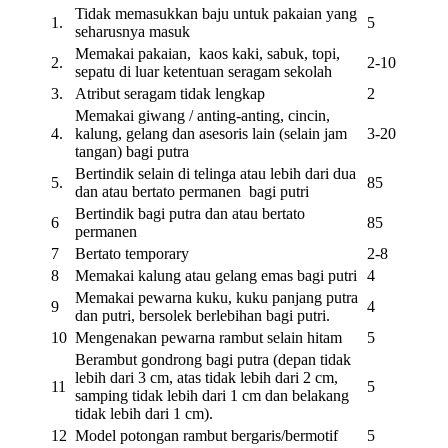
Tidak memasukkan baju untuk pakaian yang
1.
5
seharusnya masuk
Memakai pakaian, kaos kaki, sabuk, topi,
2.
2-10
sepatu di luar ketentuan seragam sekolah
3.
Atribut seragam tidak lengkap
2
Memakai giwang / anting-anting, cincin,
4.
kalung, gelang dan asesoris lain (selain jam
3-20
tangan) bagi putra
Bertindik selain di telinga atau lebih dari dua
5.
85
dan atau bertato permanen bagi putri
Bertindik bagi putra dan atau bertato
6
85
permanen
7
Bertato temporary
2-8
8
Memakai kalung atau gelang emas bagi putri
4
Memakai pewarna kuku, kuku panjang putra
9
4
dan putri, bersolek berlebihan bagi putri.
10
Mengenakan pewarna rambut selain hitam
5
Berambut gondrong bagi putra (depan tidak
lebih dari 3 cm, atas tidak lebih dari 2 cm,
11
5
samping tidak lebih dari 1 cm dan belakang
tidak lebih dari 1 cm).
12
Model potongan rambut bergaris/bermotif
5