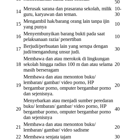
50
Merusak sarana dan prasarana sekolah, milik
10-
14
guru, karyawan dan teman.
30
Mengambil hak/barang orang lain tanpa ijin
15
10
yang punya
Menyembunyikan barang bukti pada saat
16
10
pelaksanaan razia/ penertiban
Berjudi/perbuatan lain yang serupa dengan
17
30
judi/mengandung unsur judi.
Membawa dan atau merokok di lingkungan
18
sekolah hingga radius 100 m dan atau selama
20
masih berseragam
Membawa dan atau menonton buku/
lembaran/ gambar/ video porno, HP
19
20
bergambar porno, omputer bergambar porno
dan sejenisnya.
Menyebarkan atau menjadi sumber peredaran
buku/ lembaran/ gambar/ video porno, HP
20
40
bergambar porno, omputer bergambar porno
dan sejenisnya
Membawa dan atau menonton buku/
21
20
lembaran/ gambar/ video sadisme
22
Membawa senjata tajam
30