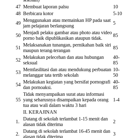
47
Membuat laporan palsu
10
48
Berbicara kotor
5-10
Menggunakan atau memainkan HP pada saat
49
5
jam pelajaran berlangsung
Menjadi pelaku gambar atau photo atau video
50
85
porno baik dipublikasikan ataupun tidak.
Melaksanakan tunangan, pernikahan baik siri
51
85
maupun terang-terangan
Melakukan pelecehan dan atau hubungan
40-
52
seksual
85
Memfasilitasi dan atau mendukung perbuatan
10-
53
melanggar tata tertib sekolah
50
Melakukan kegiatan yang bersifat pornografi
40-
54
dan pornoaksi.
85
Tidak menyampaikan surat atau informasi
55
yang seharusnya disampaikan kepada orang
1-4
tua atau wali dalam waktu 3 hari
II. KERAJINAN
Datang di sekolah terlambat 1-15 menit dan
1.
2
alasan tidak diterima
Datang di sekolah terlambat 16-45 menit dan
2.
3
alasan tidak diterima