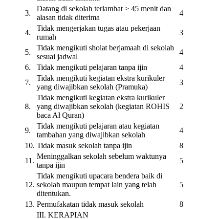
Datang di sekolah terlambat > 45 menit dan
3.
4
alasan tidak diterima
Tidak mengerjakan tugas atau pekerjaan
4.
3
rumah
Tidak mengikuti sholat berjamaah di sekolah
5.
4
sesuai jadwal
6.
Tidak mengikuti pelajaran tanpa ijin
4
Tidak mengikuti kegiatan ekstra kurikuler
7.
3
yang diwajibkan sekolah (Pramuka)
Tidak mengikuti kegiatan ekstra kurikuler
8.
yang diwajibkan sekolah (kegiatan ROHIS
2
baca Al Quran)
Tidak mengikuti pelajaran atau kegiatan
9.
4
tambahan yang diwajibkan sekolah
10.
Tidak masuk sekolah tanpa ijin
8
Meninggalkan sekolah sebelum waktunya
11.
5
tanpa ijin
Tidak mengikuti upacara bendera baik di
12.
sekolah maupun tempat lain yang telah
5
ditentukan.
13.
Permufakatan tidak masuk sekolah
8
III. KERAPIAN