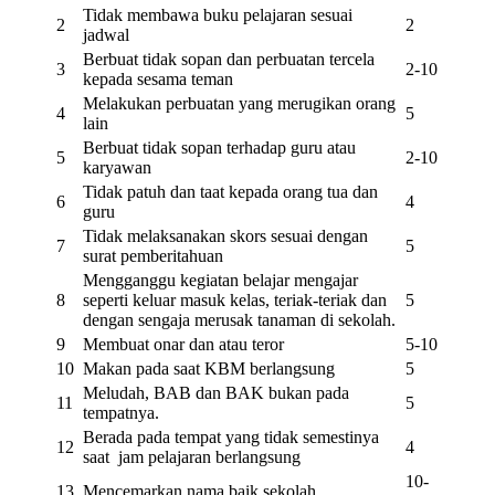
Tidak membawa buku pelajaran sesuai
2
2
jadwal
Berbuat tidak sopan dan perbuatan tercela
3
2-10
kepada sesama teman
Melakukan perbuatan yang merugikan orang
4
5
lain
Berbuat tidak sopan terhadap guru atau
5
2-10
karyawan
Tidak patuh dan taat kepada orang tua dan
6
4
guru
Tidak melaksanakan skors sesuai dengan
7
5
surat pemberitahuan
Mengganggu kegiatan belajar mengajar
8
seperti keluar masuk kelas, teriak-teriak dan
5
dengan sengaja merusak tanaman di sekolah.
9
Membuat onar dan atau teror
5-10
10
Makan pada saat KBM berlangsung
5
Meludah, BAB dan BAK bukan pada
11
5
tempatnya.
Berada pada tempat yang tidak semestinya
12
4
saat jam pelajaran berlangsung
10-
13
Mencemarkan nama baik sekolah