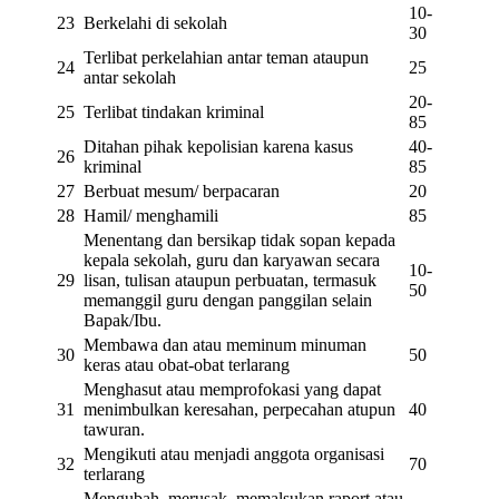
10-
23
Berkelahi di sekolah
30
Terlibat perkelahian antar teman ataupun
24
25
antar sekolah
20-
25
Terlibat tindakan kriminal
85
Ditahan pihak kepolisian karena kasus
40-
26
kriminal
85
27
Berbuat mesum/ berpacaran
20
28
Hamil/ menghamili
85
Menentang dan bersikap tidak sopan kepada
kepala sekolah, guru dan karyawan secara
10-
29
lisan, tulisan ataupun perbuatan, termasuk
50
memanggil guru dengan panggilan selain
Bapak/Ibu.
Membawa dan atau meminum minuman
30
50
keras atau obat-obat terlarang
Menghasut atau memprofokasi yang dapat
31
menimbulkan keresahan, perpecahan atupun
40
tawuran.
Mengikuti atau menjadi anggota organisasi
32
70
terlarang
Mengubah, merusak, memalsukan raport atau