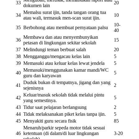
33
20
dokumen lain
Memalsu surat ijin, tanda tangan orang tua
34
10
atau wali, termasuk men-scan surat ijin.
10-
35
Berbohong atau membuat pernyataan palsu
40
Membawa dan atau menyembunyikan
36
15
petasan di lingkungan sekitar sekolah
37
Melindungi teman berbuat salah
20
38
Mengganggu/mengacau kelas lain
5
39
Memasuki atau keluar kelas lewat jendela
5
Memasuki/menggunakan kamar mandi/WC
40
5
guru dan karyawan
Duduk bukan di tempatnya, jigang dan yang
41
2
sejenisnya
Keluar/masuk sekolah tidak melalui pintu
42
5
yang semestinya.
43
Tidur saat pelajaran berlangsung
2
44
Tidak melaksanakan piket kelas tanpa ijin.
5
45
Menyakiti guru secara fisik
85
Menaruh/parkir sepeda motor tidak sesuai
46
ketentuan (di dalam/di luar lingkungan
3-20
sekolah)