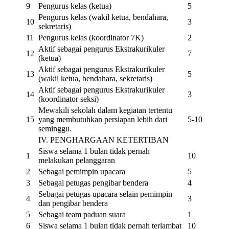
9
Pengurus kelas (ketua)
5
Pengurus kelas (wakil ketua, bendahara,
10
3
sekretaris)
11
Pengurus kelas (koordinator 7K)
2
Aktif sebagai pengurus Ekstrakurikuler
12
7
(ketua)
Aktif sebagai pengurus Ekstrakurikuler
13
5
(wakil ketua, bendahara, sekretaris)
Aktif sebagai pengurus Ekstrakurikuler
14
3
(koordinator seksi)
Mewakili sekolah dalam kegiatan tertentu
15
yang membutuhkan persiapan lebih dari
5-10
seminggu.
IV. PENGHARGAAN KETERTIBAN
Siswa selama 1 bulan tidak pernah
1
10
melakukan pelanggaran
2
Sebagai pemimpin upacara
5
3
Sebagai petugas pengibar bendera
4
Sebagai petugas upacara selain pemimpin
4
3
dan pengibar bendera
5
Sebagai team paduan suara
1
6
Siswa selama 1 bulan tidak pernah terlambat
10