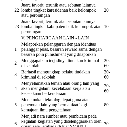
Juara favorit, terunik atau sebutan lainnya
22
lomba tingkat karesidenan baik kelompok
20
atau perorangan
Juara favorit, terunik atau sebutan lainnya
23
lomba tingkat kabupaten baik kelompok atau
10
perorangan
V. PENGHARGAAN LAIN - LAIN
Melaporkan pelanggaran dengan identitas
1
pelanggar jelas, besaran reward sama dengan
besaran poin punishment yang dilaporkan
Menggagalkan terjadinya tindakan kriminal
20-
2
di sekolah
60
Berhasil mengungkap pelaku tindakan
20-
3
kriminal di sekolah
60
Menyelamatkan teman atau orang lain yang
20-
4
akan mengalami kecelakaan kerja atau
60
kecelakaan berkendaraan
Menemukan teknologi tepat guna atau
5
penemuan lain yang bermanfaat bagi
80
kemajuan ilmu pengetahuan
Menjadi nara sumber atau pembicara pada
kegiatan-kegiatan yang diselenggarakan oleh
6
30
organisasi/ lembaga di luar SMKN 1