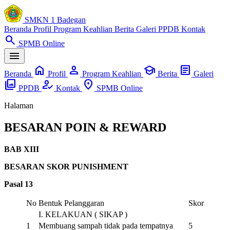
SMKN 1 Badegan
Beranda
Profil
Program Keahlian
Berita
Galeri
PPDB
Kontak
search
SPMB Online
menu
home
person
school
article
Beranda
Profil
Program Keahlian
Berita
Galeri
photo_library
how_to_reg
location_on
PPDB
Kontak
SPMB Online
Halaman
BESARAN POIN & REWARD
BAB XIII
BESARAN SKOR PUNISHMENT
Pasal 13
No
Bentuk Pelanggaran
Skor
I. KELAKUAN ( SIKAP )
1
Membuang sampah tidak pada tempatnya
5