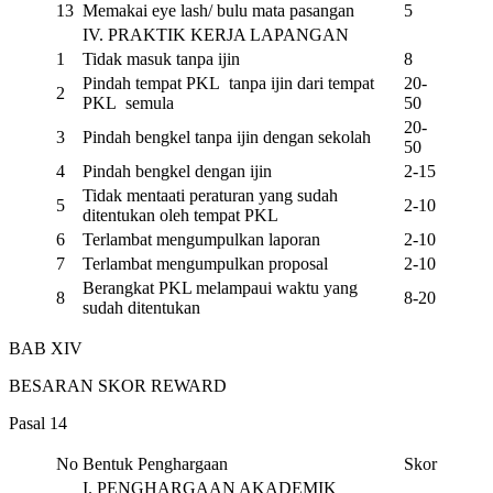
13
Memakai eye lash/ bulu mata pasangan
5
IV. PRAKTIK KERJA LAPANGAN
1
Tidak masuk tanpa ijin
8
Pindah tempat PKL tanpa ijin dari tempat
20-
2
PKL semula
50
20-
3
Pindah bengkel tanpa ijin dengan sekolah
50
4
Pindah bengkel dengan ijin
2-15
Tidak mentaati peraturan yang sudah
5
2-10
ditentukan oleh tempat PKL
6
Terlambat mengumpulkan laporan
2-10
7
Terlambat mengumpulkan proposal
2-10
Berangkat PKL melampaui waktu yang
8
8-20
sudah ditentukan
BAB XIV
BESARAN SKOR REWARD
Pasal 14
No
Bentuk Penghargaan
Skor
I. PENGHARGAAN AKADEMIK