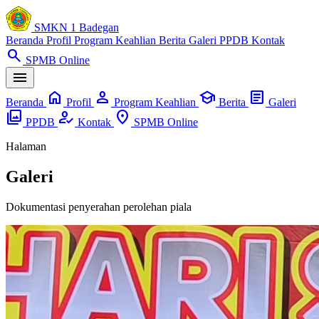
SMKN 1 Badegan
Beranda
Profil
Program Keahlian
Berita
Galeri
PPDB
Kontak
search
SPMB Online
menu
home
person
school
article
Beranda
Profil
Program Keahlian
Berita
Galeri
photo_library
how_to_reg
location_on
PPDB
Kontak
SPMB Online
Halaman
Galeri
Dokumentasi penyerahan perolehan piala