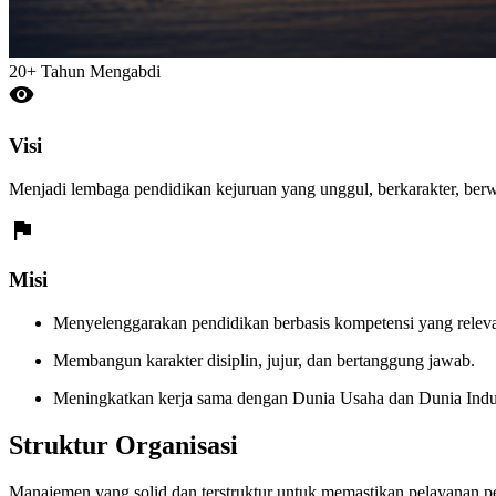
20+
Tahun Mengabdi
visibility
Visi
Menjadi lembaga pendidikan kejuruan yang unggul, berkarakter, ber
flag
Misi
Menyelenggarakan pendidikan berbasis kompetensi yang releva
Membangun karakter disiplin, jujur, dan bertanggung jawab.
Meningkatkan kerja sama dengan Dunia Usaha dan Dunia Indus
Struktur Organisasi
Manajemen yang solid dan terstruktur untuk memastikan pelayanan pen