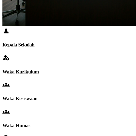
person
Kepala Sekolah
manage_accounts
Waka Kurikulum
groups
Waka Kesiswaan
groups
Waka Humas