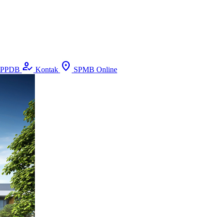
how_to_reg
location_on
PPDB
Kontak
SPMB Online