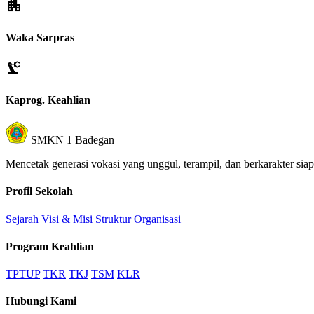
apartment
Waka Sarpras
precision_manufacturing
Kaprog. Keahlian
SMKN 1 Badegan
Mencetak generasi vokasi yang unggul, terampil, dan berkarakter sia
Profil Sekolah
Sejarah
Visi & Misi
Struktur Organisasi
Program Keahlian
TPTUP
TKR
TKJ
TSM
KLR
Hubungi Kami