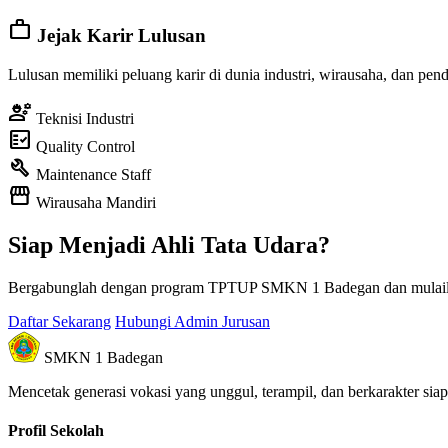
work
Jejak Karir Lulusan
Lulusan memiliki peluang karir di dunia industri, wirausaha, dan pend
engineering
Teknisi Industri
fact_check
Quality Control
build
Maintenance Staff
storefront
Wirausaha Mandiri
Siap Menjadi Ahli Tata Udara?
Bergabunglah dengan program TPTUP SMKN 1 Badegan dan mulailah pe
Daftar Sekarang
Hubungi Admin Jurusan
SMKN 1 Badegan
Mencetak generasi vokasi yang unggul, terampil, dan berkarakter sia
Profil Sekolah