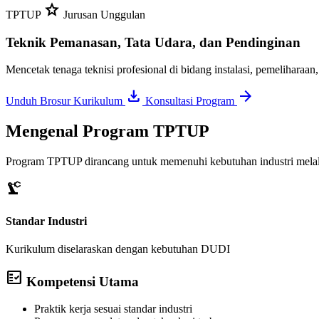
star
TPTUP
Jurusan Unggulan
Teknik Pemanasan, Tata Udara, dan Pendinginan
Mencetak tenaga teknisi profesional di bidang instalasi, pemeliharaan,
download
arrow_forward
Unduh Brosur Kurikulum
Konsultasi Program
Mengenal Program TPTUP
Program TPTUP dirancang untuk memenuhi kebutuhan industri melalui p
precision_manufacturing
Standar Industri
Kurikulum diselaraskan dengan kebutuhan DUDI
fact_check
Kompetensi Utama
Praktik kerja sesuai standar industri