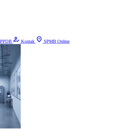
how_to_reg
location_on
PPDB
Kontak
SPMB Online