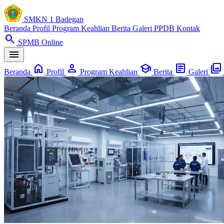
SMKN 1 Badegan
Beranda
Profil
Program Keahlian
Berita
Galeri
PPDB
Kontak
search
SPMB Online
menu
home
person
school
article
photo_library
Beranda
Profil
Program Keahlian
Berita
Galeri