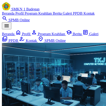
SMKN 1 Badegan
Beranda
Profil
Program Keahlian
Berita
Galeri
PPDB
Kontak
search
SPMB Online
menu
home
person
school
article
Beranda
Profil
Program Keahlian
Berita
Galeri
photo_library
how_to_reg
location_on
PPDB
Kontak
SPMB Online