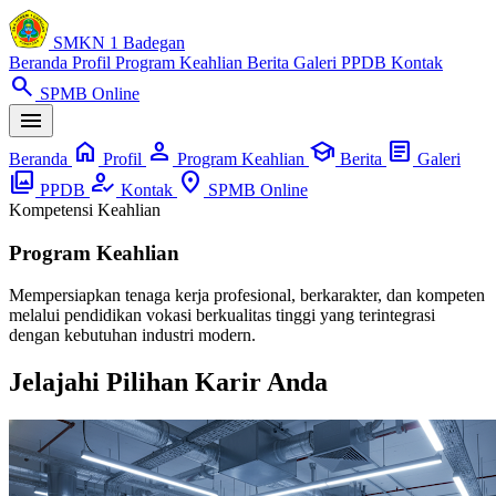
SMKN 1 Badegan
Beranda
Profil
Program Keahlian
Berita
Galeri
PPDB
Kontak
search
SPMB Online
menu
home
person
school
article
Beranda
Profil
Program Keahlian
Berita
Galeri
photo_library
how_to_reg
location_on
PPDB
Kontak
SPMB Online
Kompetensi Keahlian
Program Keahlian
Mempersiapkan tenaga kerja profesional, berkarakter, dan kompeten
melalui pendidikan vokasi berkualitas tinggi yang terintegrasi
dengan kebutuhan industri modern.
Jelajahi Pilihan Karir Anda