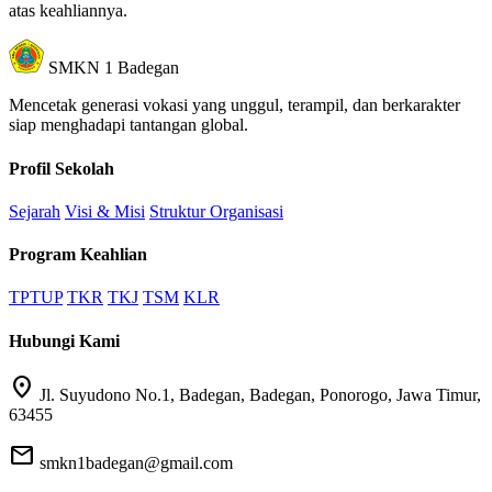
atas keahliannya.
SMKN 1 Badegan
Mencetak generasi vokasi yang unggul, terampil, dan berkarakter
siap menghadapi tantangan global.
Profil Sekolah
Sejarah
Visi & Misi
Struktur Organisasi
Program Keahlian
TPTUP
TKR
TKJ
TSM
KLR
Hubungi Kami
location_on
Jl. Suyudono No.1, Badegan, Badegan, Ponorogo, Jawa Timur,
63455
mail
smkn1badegan@gmail.com