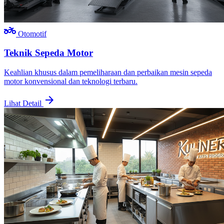
two_wheeler
Otomotif
Teknik Sepeda Motor
Keahlian khusus dalam pemeliharaan dan perbaikan mesin sepeda
motor konvensional dan teknologi terbaru.
arrow_forward
Lihat Detail