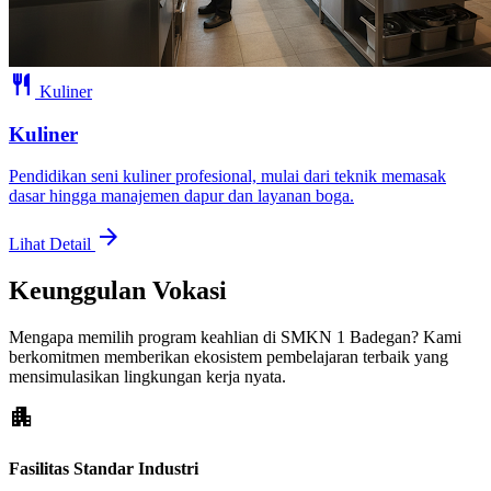
restaurant
Kuliner
Kuliner
Pendidikan seni kuliner profesional, mulai dari teknik memasak
dasar hingga manajemen dapur dan layanan boga.
arrow_forward
Lihat Detail
Keunggulan Vokasi
Mengapa memilih program keahlian di SMKN 1 Badegan? Kami
berkomitmen memberikan ekosistem pembelajaran terbaik yang
mensimulasikan lingkungan kerja nyata.
apartment
Fasilitas Standar Industri