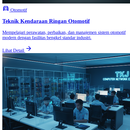
directions_car
Otomotif
Teknik Kendaraan Ringan Otomotif
Mempelajari perawatan, perbaikan, dan manajemen sistem otomotif
modern dengan fasilitas bengkel standar industri.
arrow_forward
Lihat Detail