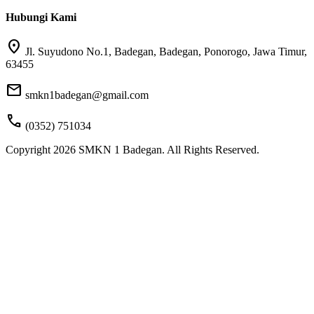
Hubungi Kami
location_on
Jl. Suyudono No.1, Badegan, Badegan, Ponorogo, Jawa Timur,
63455
mail
smkn1badegan@gmail.com
call
(0352) 751034
Copyright 2026 SMKN 1 Badegan. All Rights Reserved.