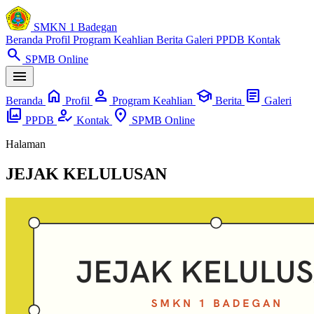
SMKN 1 Badegan
Beranda
Profil
Program Keahlian
Berita
Galeri
PPDB
Kontak
search
SPMB Online
menu
home
person
school
article
Beranda
Profil
Program Keahlian
Berita
Galeri
photo_library
how_to_reg
location_on
PPDB
Kontak
SPMB Online
Halaman
JEJAK KELULUSAN