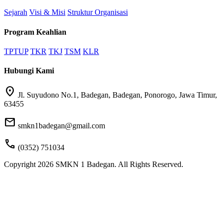
Sejarah
Visi & Misi
Struktur Organisasi
Program Keahlian
TPTUP
TKR
TKJ
TSM
KLR
Hubungi Kami
location_on
Jl. Suyudono No.1, Badegan, Badegan, Ponorogo, Jawa Timur,
63455
mail
smkn1badegan@gmail.com
call
(0352) 751034
Copyright 2026 SMKN 1 Badegan. All Rights Reserved.