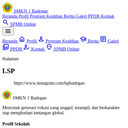
SMKN 1 Badegan
Beranda
Profil
Program Keahlian
Berita
Galeri
PPDB
Kontak
search
SPMB Online
menu
home
person
school
article
Beranda
Profil
Program Keahlian
Berita
Galeri
photo_library
how_to_reg
location_on
PPDB
Kontak
SPMB Online
Halaman
LSP
https://www.instagram.com/lspbadegan
SMKN 1 Badegan
Mencetak generasi vokasi yang unggul, terampil, dan berkarakter
siap menghadapi tantangan global.
Profil Sekolah