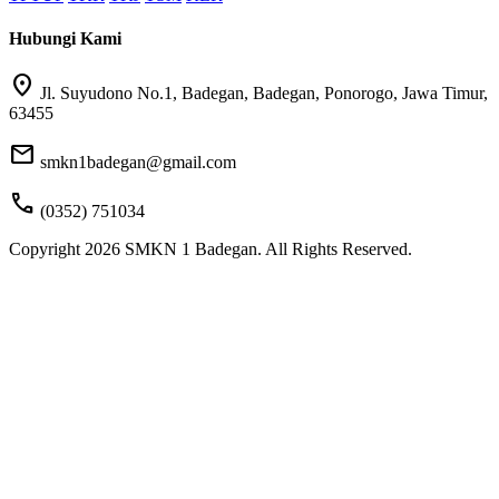
Hubungi Kami
location_on
Jl. Suyudono No.1, Badegan, Badegan, Ponorogo, Jawa Timur,
63455
mail
smkn1badegan@gmail.com
call
(0352) 751034
Copyright 2026 SMKN 1 Badegan. All Rights Reserved.