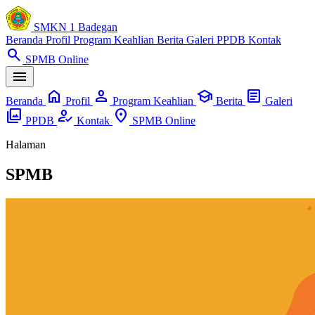
SMKN 1 Badegan
Beranda
Profil
Program Keahlian
Berita
Galeri
PPDB
Kontak
search
SPMB Online
menu
home
person
school
article
Beranda
Profil
Program Keahlian
Berita
Galeri
photo_library
how_to_reg
location_on
PPDB
Kontak
SPMB Online
Halaman
SPMB