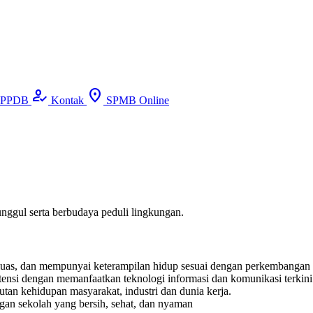
how_to_reg
location_on
PPDB
Kontak
SPMB Online
unggul serta berbudaya peduli lingkungan.
luas, dan mempunyai keterampilan hidup sesuai dengan perkembangan
ensi dengan memanfaatkan teknologi informasi dan komunikasi terkini
tan kehidupan masyarakat, industri dan dunia kerja.
gan sekolah yang bersih, sehat, dan nyaman