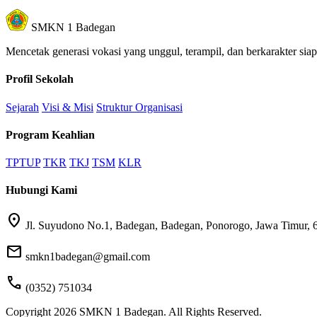
SMKN 1 Badegan
Mencetak generasi vokasi yang unggul, terampil, dan berkarakter sia
Profil Sekolah
Sejarah
Visi & Misi
Struktur Organisasi
Program Keahlian
TPTUP
TKR
TKJ
TSM
KLR
Hubungi Kami
location_on
Jl. Suyudono No.1, Badegan, Badegan, Ponorogo, Jawa Timur, 
mail
smkn1badegan@gmail.com
call
(0352) 751034
Copyright 2026 SMKN 1 Badegan. All Rights Reserved.