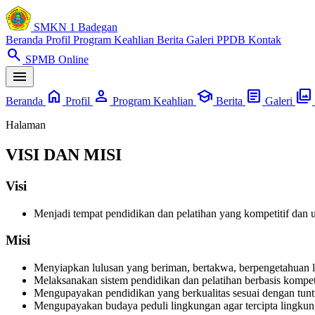
SMKN 1 Badegan
Beranda
Profil
Program Keahlian
Berita
Galeri
PPDB
Kontak
search
SPMB Online
menu
home
person
school
article
photo_library
Beranda
Profil
Program Keahlian
Berita
Galeri
Halaman
VISI DAN MISI
Visi
Menjadi tempat pendidikan dan pelatihan yang kompetitif dan 
Misi
Menyiapkan lulusan yang beriman, bertakwa, berpengetahuan 
Melaksanakan sistem pendidikan dan pelatihan berbasis kompet
Mengupayakan pendidikan yang berkualitas sesuai dengan tuntu
Mengupayakan budaya peduli lingkungan agar tercipta lingkun