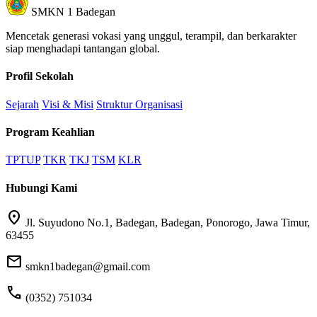
SMKN 1 Badegan
Mencetak generasi vokasi yang unggul, terampil, dan berkarakter
siap menghadapi tantangan global.
Profil Sekolah
Sejarah
Visi & Misi
Struktur Organisasi
Program Keahlian
TPTUP
TKR
TKJ
TSM
KLR
Hubungi Kami
location_on
Jl. Suyudono No.1, Badegan, Badegan, Ponorogo, Jawa Timur,
63455
mail
smkn1badegan@gmail.com
call
(0352) 751034