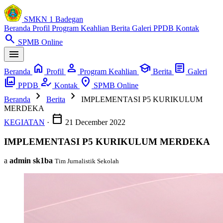
SMKN 1 Badegan
Beranda
Profil
Program Keahlian
Berita
Galeri
PPDB
Kontak
search
SPMB Online
menu
home
person
school
article
Beranda
Profil
Program Keahlian
Berita
Galeri
photo_library
how_to_reg
location_on
PPDB
Kontak
SPMB Online
chevron_right
chevron_right
Beranda
Berita
IMPLEMENTASI P5 KURIKULUM
MERDEKA
calendar_today
KEGIATAN
·
21 December 2022
IMPLEMENTASI P5 KURIKULUM MERDEKA
a
admin sk1ba
Tim Jurnalistik Sekolah