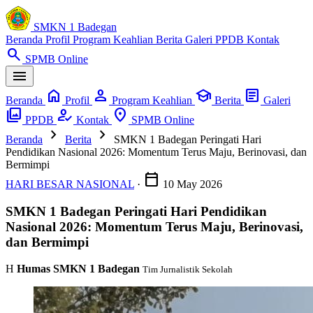
SMKN 1 Badegan
Beranda
Profil
Program Keahlian
Berita
Galeri
PPDB
Kontak
search
SPMB Online
menu
home
person
school
article
Beranda
Profil
Program Keahlian
Berita
Galeri
photo_library
how_to_reg
location_on
PPDB
Kontak
SPMB Online
chevron_right
chevron_right
Beranda
Berita
SMKN 1 Badegan Peringati Hari
Pendidikan Nasional 2026: Momentum Terus Maju, Berinovasi, dan
Bermimpi
calendar_today
HARI BESAR NASIONAL
·
10 May 2026
SMKN 1 Badegan Peringati Hari Pendidikan
Nasional 2026: Momentum Terus Maju, Berinovasi,
dan Bermimpi
H
Humas SMKN 1 Badegan
Tim Jurnalistik Sekolah