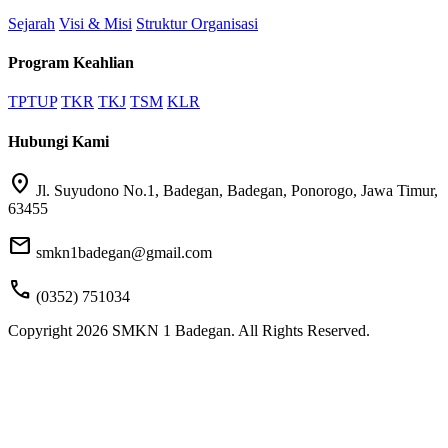
Sejarah
Visi & Misi
Struktur Organisasi
Program Keahlian
TPTUP
TKR
TKJ
TSM
KLR
Hubungi Kami
location_on
Jl. Suyudono No.1, Badegan, Badegan, Ponorogo, Jawa Timur,
63455
mail
smkn1badegan@gmail.com
call
(0352) 751034
Copyright 2026 SMKN 1 Badegan. All Rights Reserved.