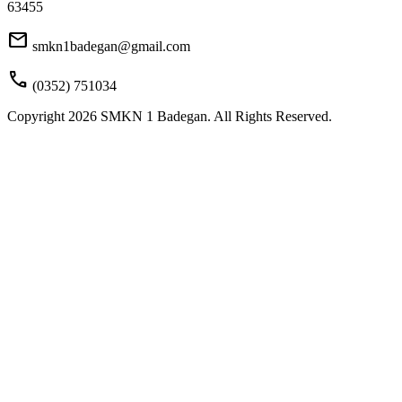
63455
mail
smkn1badegan@gmail.com
call
(0352) 751034
Copyright 2026 SMKN 1 Badegan. All Rights Reserved.