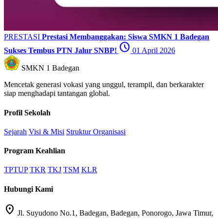
PRESTASI
Prestasi Membanggakan: Siswa SMKN 1 Badegan
schedule
Sukses Tembus PTN Jalur SNBP!
01 April 2026
SMKN 1 Badegan
Mencetak generasi vokasi yang unggul, terampil, dan berkarakter
siap menghadapi tantangan global.
Profil Sekolah
Sejarah
Visi & Misi
Struktur Organisasi
Program Keahlian
TPTUP
TKR
TKJ
TSM
KLR
Hubungi Kami
location_on
Jl. Suyudono No.1, Badegan, Badegan, Ponorogo, Jawa Timur,