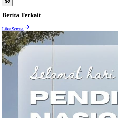
link
Berita Terkait
arrow_forward
Lihat Semua