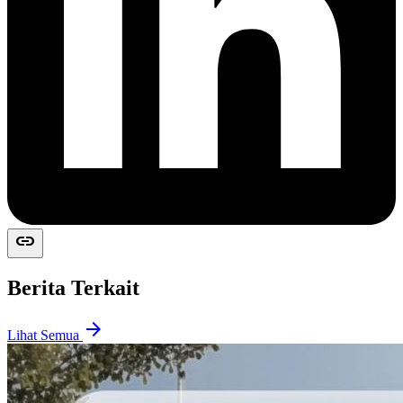
link
Berita Terkait
arrow_forward
Lihat Semua