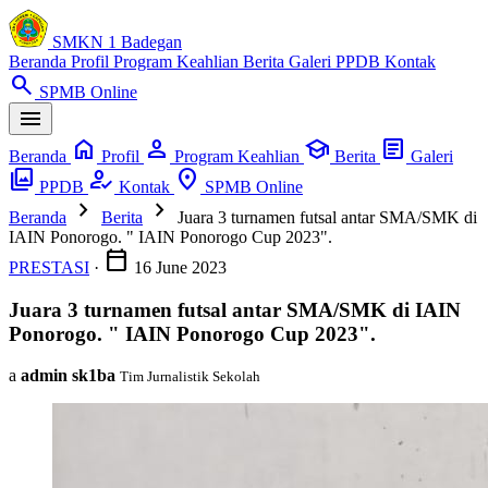
SMKN 1 Badegan
Beranda
Profil
Program Keahlian
Berita
Galeri
PPDB
Kontak
search
SPMB Online
menu
home
person
school
article
Beranda
Profil
Program Keahlian
Berita
Galeri
photo_library
how_to_reg
location_on
PPDB
Kontak
SPMB Online
chevron_right
chevron_right
Beranda
Berita
Juara 3 turnamen futsal antar SMA/SMK di
IAIN Ponorogo. " IAIN Ponorogo Cup 2023".
calendar_today
PRESTASI
·
16 June 2023
Juara 3 turnamen futsal antar SMA/SMK di IAIN
Ponorogo. " IAIN Ponorogo Cup 2023".
a
admin sk1ba
Tim Jurnalistik Sekolah