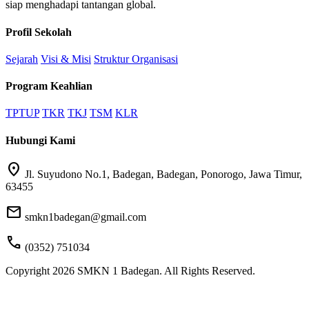
siap menghadapi tantangan global.
Profil Sekolah
Sejarah
Visi & Misi
Struktur Organisasi
Program Keahlian
TPTUP
TKR
TKJ
TSM
KLR
Hubungi Kami
location_on
Jl. Suyudono No.1, Badegan, Badegan, Ponorogo, Jawa Timur,
63455
mail
smkn1badegan@gmail.com
call
(0352) 751034
Copyright 2026 SMKN 1 Badegan. All Rights Reserved.