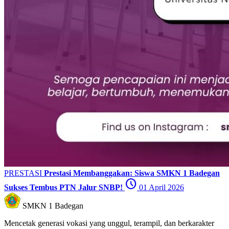
PRESTASI
Prestasi Membanggakan: Siswa SMKN 1 Badegan
schedule
Sukses Tembus PTN Jalur SNBP!
01 April 2026
SMKN 1 Badegan
Mencetak generasi vokasi yang unggul, terampil, dan berkarakter