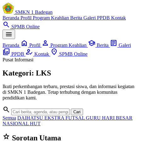
SMKN 1 Badegan
Beranda
Profil
Program Keahlian
Berita
Galeri
PPDB
Kontak
search
SPMB Online
menu
home
person
school
article
Beranda
Profil
Program Keahlian
Berita
Galeri
photo_library
how_to_reg
location_on
PPDB
Kontak
SPMB Online
Pusat Informasi
Kategori: LKS
Ikuti perkembangan terbaru, prestasi siswa, dan informasi kegiatan
di SMKN 1 Badegan. Tetap terhubung dengan komunitas
pendidikan kami.
search
Cari
Semua
DAIHATSU
EKSTRA
FUTSAL
GURU
HARI BESAR
NASIONAL
HUT
star
Sorotan Utama