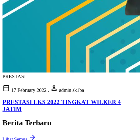
PRESTASI
calendar_today
person
17 February 2022
.
admin sk1ba
PRESTASI LKS 2022 TINGKAT WILKER 4
JATIM
Berita Terbaru
arrow_forward
Lihat Semua