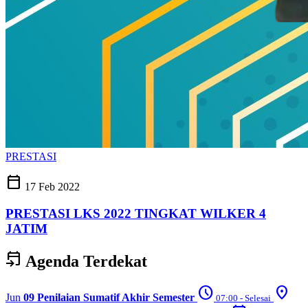
PRESTASI
calendar_today
17 Feb 2022
PRESTASI LKS 2022 TINGKAT WILKER 4
JATIM
event_upcoming
Agenda Terdekat
schedule
location_on
Jun
09
Penilaian Sumatif Akhir Semester
07:00 - Selesai