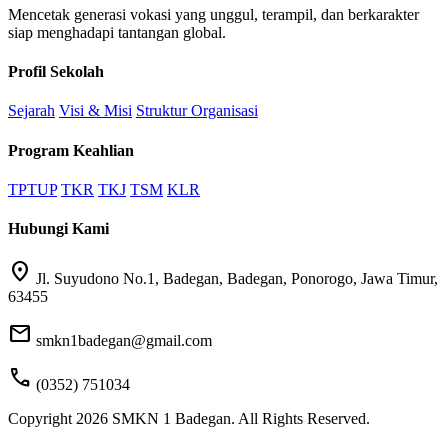
Mencetak generasi vokasi yang unggul, terampil, dan berkarakter
siap menghadapi tantangan global.
Profil Sekolah
Sejarah
Visi & Misi
Struktur Organisasi
Program Keahlian
TPTUP
TKR
TKJ
TSM
KLR
Hubungi Kami
location_on
Jl. Suyudono No.1, Badegan, Badegan, Ponorogo, Jawa Timur,
63455
mail
smkn1badegan@gmail.com
call
(0352) 751034
Copyright 2026 SMKN 1 Badegan. All Rights Reserved.