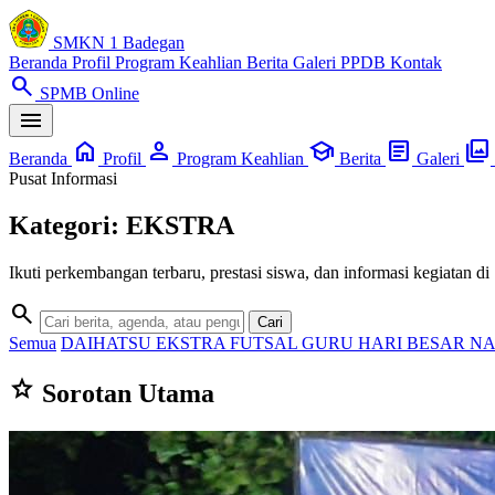
SMKN 1 Badegan
Beranda
Profil
Program Keahlian
Berita
Galeri
PPDB
Kontak
search
SPMB Online
menu
home
person
school
article
photo_library
Beranda
Profil
Program Keahlian
Berita
Galeri
Pusat Informasi
Kategori: EKSTRA
Ikuti perkembangan terbaru, prestasi siswa, dan informasi kegiata
search
Cari
Semua
DAIHATSU
EKSTRA
FUTSAL
GURU
HARI BESAR N
star
Sorotan Utama