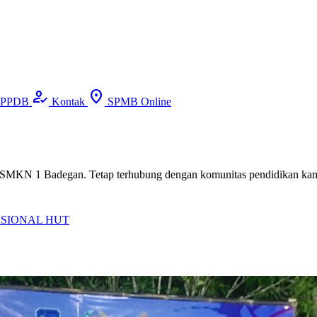
how_to_reg
location_on
PPDB
Kontak
SPMB Online
n di SMKN 1 Badegan. Tetap terhubung dengan komunitas pendidikan kam
ASIONAL
HUT