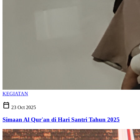
KEGIATAN
calendar_today
23 Oct 2025
Simaan Al Qur'an di Hari Santri Tahun 2025