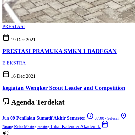
PRESTASI
calendar_today
19 Dec 2021
PRESTASI PRAMUKA SMKN 1 BADEGAN
E
EKSTRA
calendar_today
16 Dec 2021
kegiatan Wengker Scout Leader and Competition
event_upcoming
Agenda Terdekat
schedule
location_on
Jun
09
Penilaian Sumatif Akhir Semester
07:00 - Selesai
calendar_month
Lihat Kalender Akademik
Ruang Kelas Masing-masing
campaign