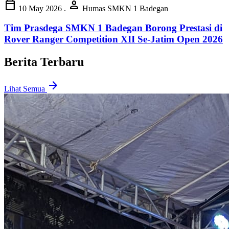
calendar_today
person
10 May 2026
.
Humas SMKN 1 Badegan
Tim Prasdega SMKN 1 Badegan Borong Prestasi di
Rover Ranger Competition XII Se-Jatim Open 2026
Berita Terbaru
arrow_forward
Lihat Semua