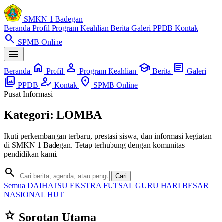
SMKN 1 Badegan
Beranda
Profil
Program Keahlian
Berita
Galeri
PPDB
Kontak
search
SPMB Online
menu
home
person
school
article
Beranda
Profil
Program Keahlian
Berita
Galeri
photo_library
how_to_reg
location_on
PPDB
Kontak
SPMB Online
Pusat Informasi
Kategori: LOMBA
Ikuti perkembangan terbaru, prestasi siswa, dan informasi kegiatan
di SMKN 1 Badegan. Tetap terhubung dengan komunitas
pendidikan kami.
search
Cari
Semua
DAIHATSU
EKSTRA
FUTSAL
GURU
HARI BESAR
NASIONAL
HUT
star
Sorotan Utama