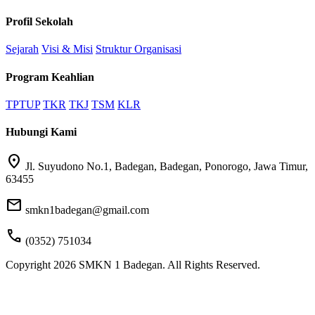
Profil Sekolah
Sejarah
Visi & Misi
Struktur Organisasi
Program Keahlian
TPTUP
TKR
TKJ
TSM
KLR
Hubungi Kami
location_on
Jl. Suyudono No.1, Badegan, Badegan, Ponorogo, Jawa Timur,
63455
mail
smkn1badegan@gmail.com
call
(0352) 751034
Copyright 2026 SMKN 1 Badegan. All Rights Reserved.