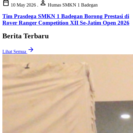
calendar_today
person
10 May 2026
.
Humas SMKN 1 Badegan
Tim Prasdega SMKN 1 Badegan Borong Prestasi di
Rover Ranger Competition XII Se-Jatim Open 2026
Berita Terbaru
arrow_forward
Lihat Semua