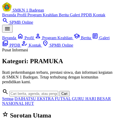
SMKN 1 Badegan
Beranda
Profil
Program Keahlian
Berita
Galeri
PPDB
Kontak
search
SPMB Online
menu
home
person
school
article
Beranda
Profil
Program Keahlian
Berita
Galeri
photo_library
how_to_reg
location_on
PPDB
Kontak
SPMB Online
Pusat Informasi
Kategori: PRAMUKA
Ikuti perkembangan terbaru, prestasi siswa, dan informasi kegiatan
di SMKN 1 Badegan. Tetap terhubung dengan komunitas
pendidikan kami.
search
Cari
Semua
DAIHATSU
EKSTRA
FUTSAL
GURU
HARI BESAR
NASIONAL
HUT
star
Sorotan Utama