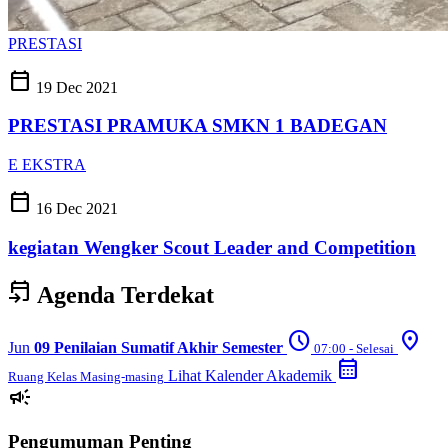
PRESTASI
calendar_today
19 Dec 2021
PRESTASI PRAMUKA SMKN 1 BADEGAN
E
EKSTRA
calendar_today
16 Dec 2021
kegiatan Wengker Scout Leader and Competition
event_upcoming
Agenda Terdekat
schedule
location_on
Jun
09
Penilaian Sumatif Akhir Semester
07:00 - Selesai
calendar_month
Lihat Kalender Akademik
Ruang Kelas Masing-masing
campaign
Pengumuman Penting