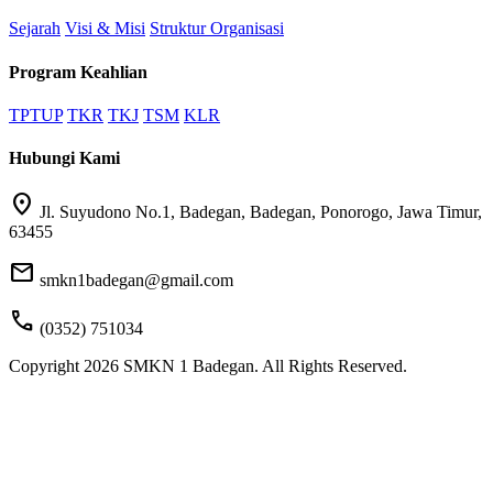
Sejarah
Visi & Misi
Struktur Organisasi
Program Keahlian
TPTUP
TKR
TKJ
TSM
KLR
Hubungi Kami
location_on
Jl. Suyudono No.1, Badegan, Badegan, Ponorogo, Jawa Timur,
63455
mail
smkn1badegan@gmail.com
call
(0352) 751034
Copyright 2026 SMKN 1 Badegan. All Rights Reserved.