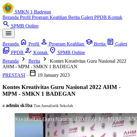
SMKN 1 Badegan
Beranda
Profil
Program Keahlian
Berita
Galeri
PPDB
Kontak
search
SPMB Online
menu
home
person
school
article
Beranda
Profil
Program Keahlian
Berita
Galeri
photo_library
how_to_reg
location_on
PPDB
Kontak
SPMB Online
chevron_right
chevron_right
Beranda
Berita
Kontes Kreativitas Guru Nasional 2022
AHM - MPM - SMKN 1 BADEGAN
calendar_today
PRESTASI
·
19 January 2023
Kontes Kreativitas Guru Nasional 2022 AHM -
MPM - SMKN 1 BADEGAN
a
admin sk1ba
Tim Jurnalistik Sekolah