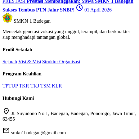
PRESTASI
Prestasi Membanggakan: Siswa SMKN 1 Badegan
schedule
Sukses Tembus PTN Jalur SNBP!
01 April 2026
SMKN 1 Badegan
Mencetak generasi vokasi yang unggul, terampil, dan berkarakter
siap menghadapi tantangan global.
Profil Sekolah
Sejarah
Visi & Misi
Struktur Organisasi
Program Keahlian
TPTUP
TKR
TKJ
TSM
KLR
Hubungi Kami
location_on
Jl. Suyudono No.1, Badegan, Badegan, Ponorogo, Jawa Timur,
63455
mail
smkn1badegan@gmail.com