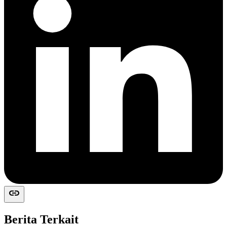
link
Berita Terkait