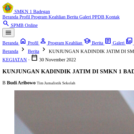
SMKN 1 Badegan
Beranda
Profil
Program Keahlian
Berita
Galeri
PPDB
Kontak
search
SPMB Online
menu
home
person
school
article
photo_library
Beranda
Profil
Program Keahlian
Berita
Galeri
chevron_right
chevron_right
Beranda
Berita
KUNJUNGAN KADINDIK JATIM DI S
calendar_today
KEGIATAN
·
30 November 2022
KUNJUNGAN KADINDIK JATIM DI SMKN 1 B
B
Budi Aribowo
Tim Jurnalistik Sekolah