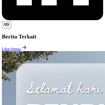
link
Berita Terkait
arrow_forward
Lihat Semua