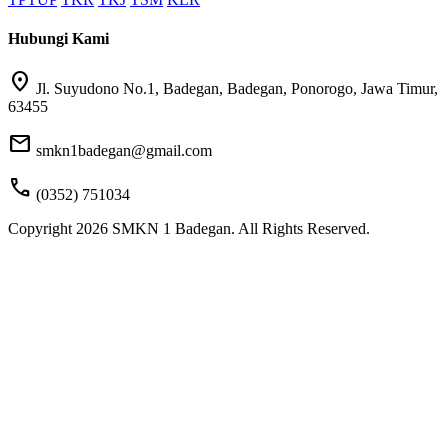
Hubungi Kami
location_on
Jl. Suyudono No.1, Badegan, Badegan, Ponorogo, Jawa Timur,
63455
mail
smkn1badegan@gmail.com
call
(0352) 751034
Copyright 2026 SMKN 1 Badegan. All Rights Reserved.