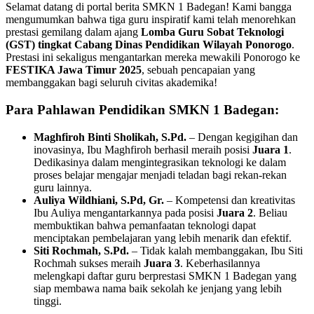
Selamat datang di portal berita SMKN 1 Badegan! Kami bangga
mengumumkan bahwa tiga guru inspiratif kami telah menorehkan
prestasi gemilang dalam ajang
Lomba Guru Sobat Teknologi
(GST) tingkat Cabang Dinas Pendidikan Wilayah Ponorogo
.
Prestasi ini sekaligus mengantarkan mereka mewakili Ponorogo ke
FESTIKA Jawa Timur 2025
, sebuah pencapaian yang
membanggakan bagi seluruh civitas akademika!
Para Pahlawan Pendidikan SMKN 1 Badegan:
Maghfiroh Binti Sholikah, S.Pd.
– Dengan kegigihan dan
inovasinya, Ibu Maghfiroh berhasil meraih posisi
Juara 1
.
Dedikasinya dalam mengintegrasikan teknologi ke dalam
proses belajar mengajar menjadi teladan bagi rekan-rekan
guru lainnya.
Auliya Wildhiani, S.Pd, Gr.
– Kompetensi dan kreativitas
Ibu Auliya mengantarkannya pada posisi
Juara 2
. Beliau
membuktikan bahwa pemanfaatan teknologi dapat
menciptakan pembelajaran yang lebih menarik dan efektif.
Siti Rochmah, S.Pd.
– Tidak kalah membanggakan, Ibu Siti
Rochmah sukses meraih
Juara 3
. Keberhasilannya
melengkapi daftar guru berprestasi SMKN 1 Badegan yang
siap membawa nama baik sekolah ke jenjang yang lebih
tinggi.