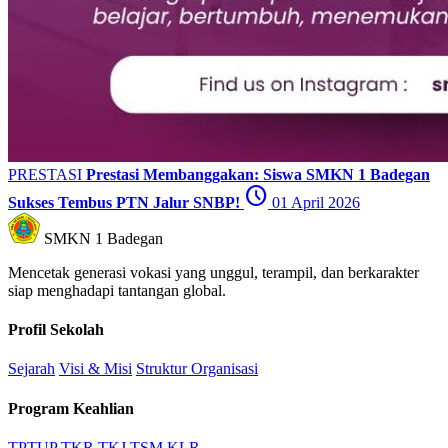
PRESTASI
Prestasi Membanggakan: Siswa SMKN 1 Badegan
schedule
Sukses Tembus PTN Jalur SNBP!
01 April 2026
SMKN 1 Badegan
Mencetak generasi vokasi yang unggul, terampil, dan berkarakter
siap menghadapi tantangan global.
Profil Sekolah
Sejarah
Visi & Misi
Struktur Organisasi
Program Keahlian
TPTUP
TKR
TKJ
TSM
KLR