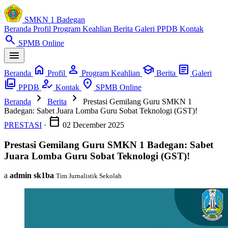
SMKN 1 Badegan
Beranda
Profil
Program Keahlian
Berita
Galeri
PPDB
Kontak
search
SPMB Online
menu
home
person
school
article
Beranda
Profil
Program Keahlian
Berita
Galeri
photo_library
how_to_reg
location_on
PPDB
Kontak
SPMB Online
chevron_right
chevron_right
Beranda
Berita
Prestasi Gemilang Guru SMKN 1
Badegan: Sabet Juara Lomba Guru Sobat Teknologi (GST)!
calendar_today
PRESTASI
·
02 December 2025
Prestasi Gemilang Guru SMKN 1 Badegan: Sabet
Juara Lomba Guru Sobat Teknologi (GST)!
a
admin sk1ba
Tim Jurnalistik Sekolah