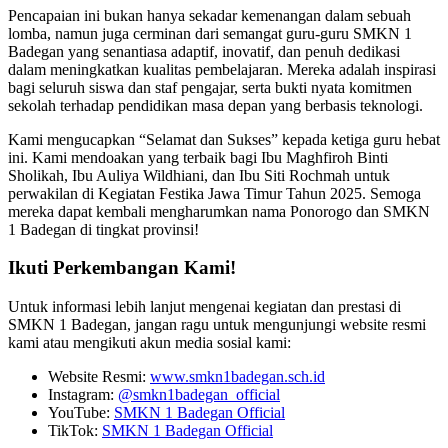
Pencapaian ini bukan hanya sekadar kemenangan dalam sebuah
lomba, namun juga cerminan dari semangat guru-guru SMKN 1
Badegan yang senantiasa adaptif, inovatif, dan penuh dedikasi
dalam meningkatkan kualitas pembelajaran. Mereka adalah inspirasi
bagi seluruh siswa dan staf pengajar, serta bukti nyata komitmen
sekolah terhadap pendidikan masa depan yang berbasis teknologi.
Kami mengucapkan “Selamat dan Sukses” kepada ketiga guru hebat
ini. Kami mendoakan yang terbaik bagi Ibu Maghfiroh Binti
Sholikah, Ibu Auliya Wildhiani, dan Ibu Siti Rochmah untuk
perwakilan di Kegiatan Festika Jawa Timur Tahun 2025. Semoga
mereka dapat kembali mengharumkan nama Ponorogo dan SMKN
1 Badegan di tingkat provinsi!
Ikuti Perkembangan Kami!
Untuk informasi lebih lanjut mengenai kegiatan dan prestasi di
SMKN 1 Badegan, jangan ragu untuk mengunjungi website resmi
kami atau mengikuti akun media sosial kami:
Website Resmi:
www.smkn1badegan.sch.id
Instagram:
@smkn1badegan_official
YouTube:
SMKN 1 Badegan Official
TikTok:
SMKN 1 Badegan Official