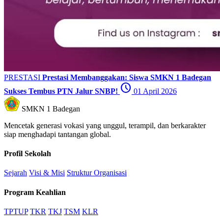
PRESTASI
Prestasi Membanggakan: Siswa SMKN 1 Badegan
schedule
Sukses Tembus PTN Jalur SNBP!
01 April 2026
SMKN 1 Badegan
Mencetak generasi vokasi yang unggul, terampil, dan berkarakter
siap menghadapi tantangan global.
Profil Sekolah
Sejarah
Visi & Misi
Struktur Organisasi
Program Keahlian
TPTUP
TKR
TKJ
TSM
KLR