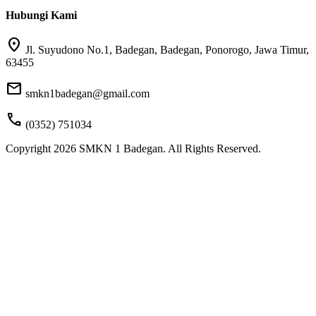
Hubungi Kami
location_on
Jl. Suyudono No.1, Badegan, Badegan, Ponorogo, Jawa Timur,
63455
mail
smkn1badegan@gmail.com
call
(0352) 751034
Copyright 2026 SMKN 1 Badegan. All Rights Reserved.