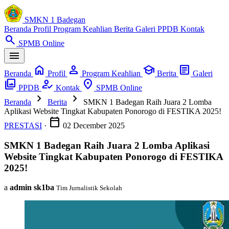
SMKN 1 Badegan
Beranda
Profil
Program Keahlian
Berita
Galeri
PPDB
Kontak
search
SPMB Online
menu
home
person
school
article
Beranda
Profil
Program Keahlian
Berita
Galeri
photo_library
how_to_reg
location_on
PPDB
Kontak
SPMB Online
chevron_right
chevron_right
Beranda
Berita
SMKN 1 Badegan Raih Juara 2 Lomba
Aplikasi Website Tingkat Kabupaten Ponorogo di FESTIKA 2025!
calendar_today
PRESTASI
·
02 December 2025
SMKN 1 Badegan Raih Juara 2 Lomba Aplikasi
Website Tingkat Kabupaten Ponorogo di FESTIKA
2025!
a
admin sk1ba
Tim Jurnalistik Sekolah