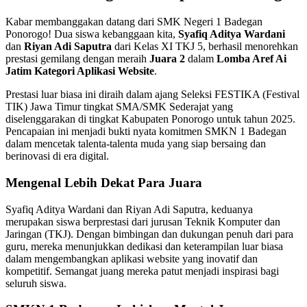
Kabar membanggakan datang dari SMK Negeri 1 Badegan
Ponorogo! Dua siswa kebanggaan kita,
Syafiq Aditya Wardani
dan
Riyan Adi Saputra
dari Kelas XI TKJ 5, berhasil menorehkan
prestasi gemilang dengan meraih
Juara 2
dalam
Lomba Aref Ai
Jatim Kategori Aplikasi Website
.
Prestasi luar biasa ini diraih dalam ajang Seleksi FESTIKA (Festival
TIK) Jawa Timur tingkat SMA/SMK Sederajat yang
diselenggarakan di tingkat Kabupaten Ponorogo untuk tahun 2025.
Pencapaian ini menjadi bukti nyata komitmen SMKN 1 Badegan
dalam mencetak talenta-talenta muda yang siap bersaing dan
berinovasi di era digital.
Mengenal Lebih Dekat Para Juara
Syafiq Aditya Wardani dan Riyan Adi Saputra, keduanya
merupakan siswa berprestasi dari jurusan Teknik Komputer dan
Jaringan (TKJ). Dengan bimbingan dan dukungan penuh dari para
guru, mereka menunjukkan dedikasi dan keterampilan luar biasa
dalam mengembangkan aplikasi website yang inovatif dan
kompetitif. Semangat juang mereka patut menjadi inspirasi bagi
seluruh siswa.