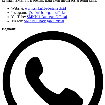
kegiatan SMKN 1 Badegan. Ikuti akun media sosial resmi kami:
Website:
www.smkn1badegan.sch.id
Instagram:
@smkn1badegan_official
YouTube:
SMKN 1 Badegan Official
TikTok:
SMKN 1 Badegan Official
Bagikan: