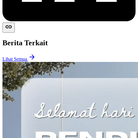
link
Berita Terkait
arrow_forward
Lihat Semua