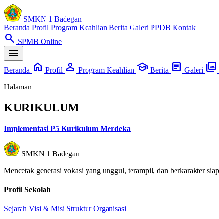
SMKN 1 Badegan
Beranda
Profil
Program Keahlian
Berita
Galeri
PPDB
Kontak
search
SPMB Online
menu
home
person
school
article
photo_library
Beranda
Profil
Program Keahlian
Berita
Galeri
Halaman
KURIKULUM
Implementasi P5 Kurikulum Merdeka
SMKN 1 Badegan
Mencetak generasi vokasi yang unggul, terampil, dan berkarakter sia
Profil Sekolah
Sejarah
Visi & Misi
Struktur Organisasi