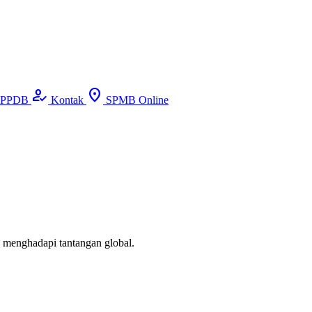
how_to_reg
location_on
PPDB
Kontak
SPMB Online
p menghadapi tantangan global.