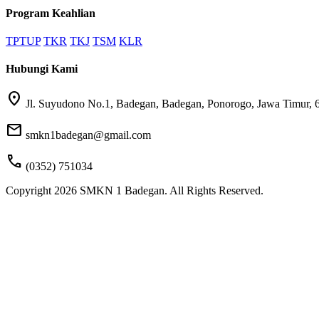
Program Keahlian
TPTUP
TKR
TKJ
TSM
KLR
Hubungi Kami
location_on
Jl. Suyudono No.1, Badegan, Badegan, Ponorogo, Jawa Timur, 
mail
smkn1badegan@gmail.com
call
(0352) 751034
Copyright 2026 SMKN 1 Badegan. All Rights Reserved.