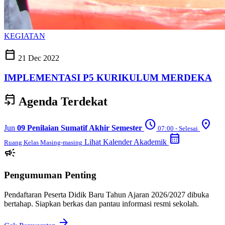
KEGIATAN
calendar_today
21 Dec 2022
IMPLEMENTASI P5 KURIKULUM MERDEKA
event_upcoming
Agenda Terdekat
schedule
location_on
Jun
09
Penilaian Sumatif Akhir Semester
07:00 - Selesai
calendar_month
Lihat Kalender Akademik
Ruang Kelas Masing-masing
campaign
Pengumuman Penting
Pendaftaran Peserta Didik Baru Tahun Ajaran 2026/2027 dibuka
bertahap. Siapkan berkas dan pantau informasi resmi sekolah.
arrow_forward