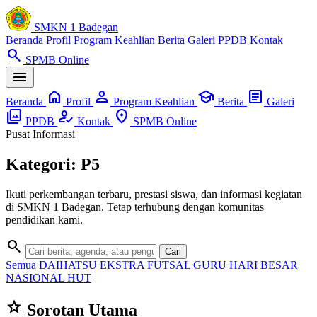
SMKN 1 Badegan
Beranda
Profil
Program Keahlian
Berita
Galeri
PPDB
Kontak
search
SPMB Online
menu
home
person
school
article
Beranda
Profil
Program Keahlian
Berita
Galeri
photo_library
how_to_reg
location_on
PPDB
Kontak
SPMB Online
Pusat Informasi
Kategori: P5
Ikuti perkembangan terbaru, prestasi siswa, dan informasi kegiatan
di SMKN 1 Badegan. Tetap terhubung dengan komunitas
pendidikan kami.
search
Cari
Semua
DAIHATSU
EKSTRA
FUTSAL
GURU
HARI BESAR
NASIONAL
HUT
star
Sorotan Utama