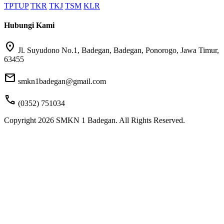
TPTUP
TKR
TKJ
TSM
KLR
Hubungi Kami
location_on
Jl. Suyudono No.1, Badegan, Badegan, Ponorogo, Jawa Timur,
63455
mail
smkn1badegan@gmail.com
call
(0352) 751034
Copyright 2026 SMKN 1 Badegan. All Rights Reserved.