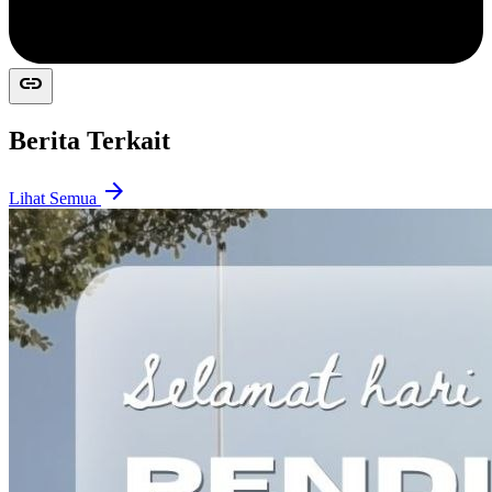
link
Berita Terkait
arrow_forward
Lihat Semua