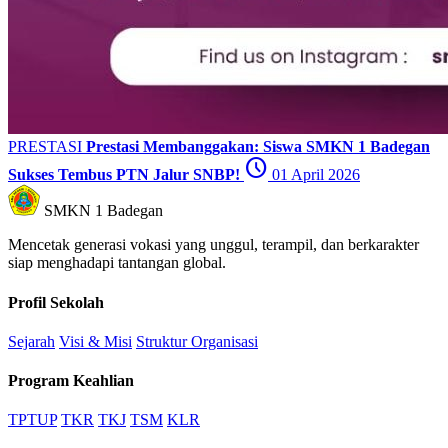
PRESTASI
Prestasi Membanggakan: Siswa SMKN 1 Badegan
schedule
Sukses Tembus PTN Jalur SNBP!
01 April 2026
SMKN 1 Badegan
Mencetak generasi vokasi yang unggul, terampil, dan berkarakter
siap menghadapi tantangan global.
Profil Sekolah
Sejarah
Visi & Misi
Struktur Organisasi
Program Keahlian
TPTUP
TKR
TKJ
TSM
KLR