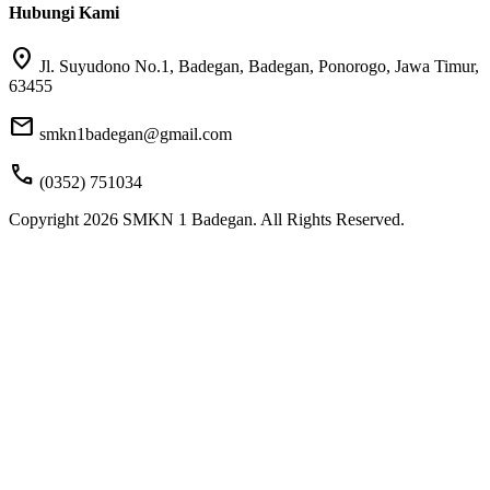
Hubungi Kami
location_on
Jl. Suyudono No.1, Badegan, Badegan, Ponorogo, Jawa Timur,
63455
mail
smkn1badegan@gmail.com
call
(0352) 751034
Copyright 2026 SMKN 1 Badegan. All Rights Reserved.