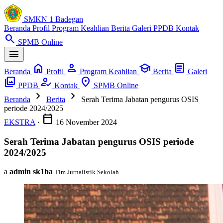
SMKN 1 Badegan
Beranda
Profil
Program Keahlian
Berita
Galeri
PPDB
Kontak
search
SPMB Online
menu
home
person
school
article
Beranda
Profil
Program Keahlian
Berita
Galeri
photo_library
how_to_reg
location_on
PPDB
Kontak
SPMB Online
chevron_right
chevron_right
Beranda
Berita
Serah Terima Jabatan pengurus OSIS
periode 2024/2025
calendar_today
EKSTRA
·
16 November 2024
Serah Terima Jabatan pengurus OSIS periode
2024/2025
a
admin sk1ba
Tim Jurnalistik Sekolah