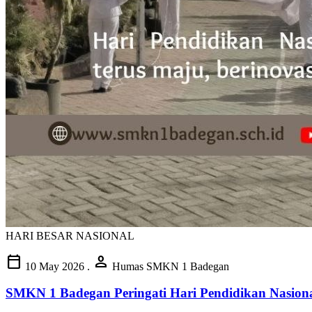
HARI BESAR NASIONAL
calendar_today
person
10 May 2026
.
Humas SMKN 1 Badegan
SMKN 1 Badegan Peringati Hari Pendidikan Nasion