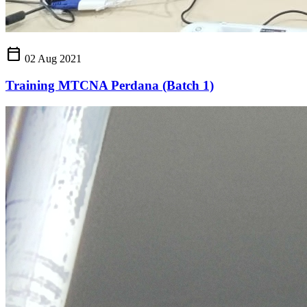
calendar_today
02 Aug 2021
Training MTCNA Perdana (Batch 1)