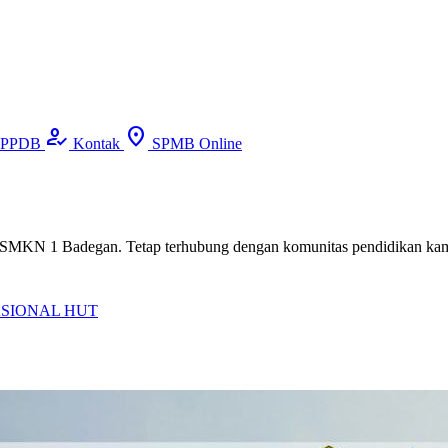
how_to_reg
location_on
PPDB
Kontak
SPMB Online
n di SMKN 1 Badegan. Tetap terhubung dengan komunitas pendidikan kam
ASIONAL
HUT