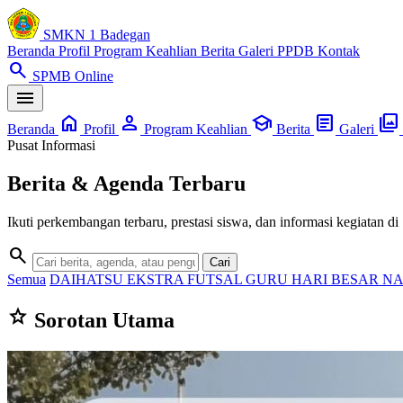
SMKN 1 Badegan
Beranda
Profil
Program Keahlian
Berita
Galeri
PPDB
Kontak
search
SPMB Online
menu
home
person
school
article
photo_library
Beranda
Profil
Program Keahlian
Berita
Galeri
Pusat Informasi
Berita & Agenda Terbaru
Ikuti perkembangan terbaru, prestasi siswa, dan informasi kegiata
search
Cari
Semua
DAIHATSU
EKSTRA
FUTSAL
GURU
HARI BESAR N
star
Sorotan Utama