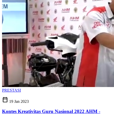
PRESTASI
calendar_today
19 Jan 2023
Kontes Kreativitas Guru Nasional 2022 AHM -