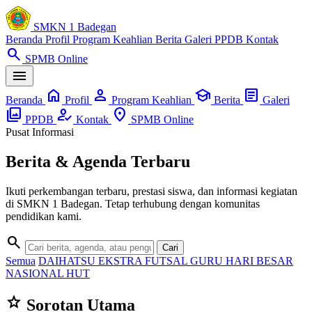
SMKN 1 Badegan
Beranda
Profil
Program Keahlian
Berita
Galeri
PPDB
Kontak
search
SPMB Online
menu
home
person
school
article
Beranda
Profil
Program Keahlian
Berita
Galeri
photo_library
how_to_reg
location_on
PPDB
Kontak
SPMB Online
Pusat Informasi
Berita & Agenda Terbaru
Ikuti perkembangan terbaru, prestasi siswa, dan informasi kegiatan
di SMKN 1 Badegan. Tetap terhubung dengan komunitas
pendidikan kami.
search
Cari
Semua
DAIHATSU
EKSTRA
FUTSAL
GURU
HARI BESAR
NASIONAL
HUT
star
Sorotan Utama