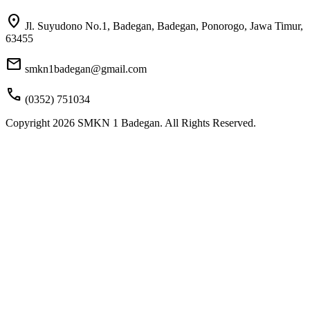
location_on
Jl. Suyudono No.1, Badegan, Badegan, Ponorogo, Jawa Timur,
63455
mail
smkn1badegan@gmail.com
call
(0352) 751034
Copyright 2026 SMKN 1 Badegan. All Rights Reserved.