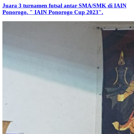
Juara 3 turnamen futsal antar SMA/SMK di IAIN
Ponorogo. " IAIN Ponorogo Cup 2023".