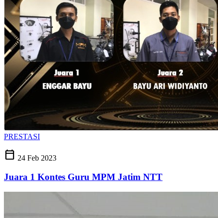
PRESTASI
calendar_today
24 Feb 2023
Juara 1 Kontes Guru MPM Jatim NTT