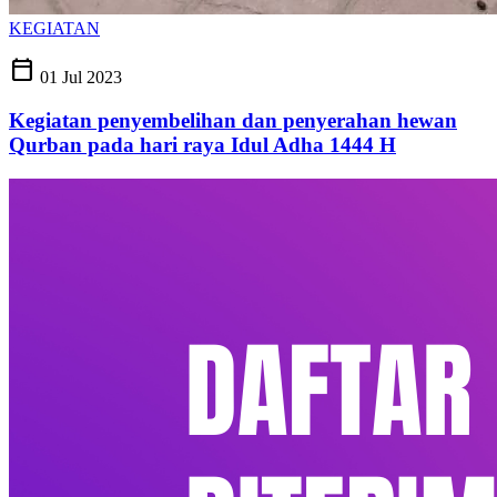
KEGIATAN
calendar_today
01 Jul 2023
Kegiatan penyembelihan dan penyerahan hewan
Qurban pada hari raya Idul Adha 1444 H