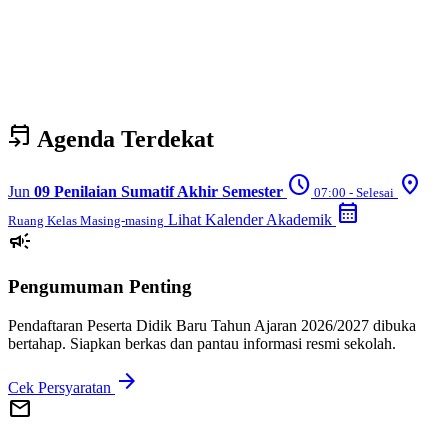
event_upcoming
Agenda Terdekat
schedule
location_on
Jun
09
Penilaian Sumatif Akhir Semester
07:00 - Selesai
calendar_month
Lihat Kalender Akademik
Ruang Kelas Masing-masing
campaign
Pengumuman Penting
Pendaftaran Peserta Didik Baru Tahun Ajaran 2026/2027 dibuka
bertahap. Siapkan berkas dan pantau informasi resmi sekolah.
arrow_forward
Cek Persyaratan
mail