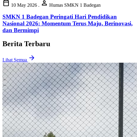
calendar_today
person
10 May 2026
.
Humas SMKN 1 Badegan
SMKN 1 Badegan Peringati Hari Pendidikan
Nasional 2026: Momentum Terus Maju, Berinovasi,
dan Bermimpi
Berita Terbaru
arrow_forward
Lihat Semua